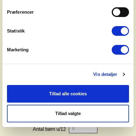
Præferencer
E-mail*
Statistik
Gentag e-mail adresse*
Marketing
Telefon*
Vis detaljer
Tillad alle cookies
Dato
Antal voksne*
Tillad valgte
Antal børn u/12