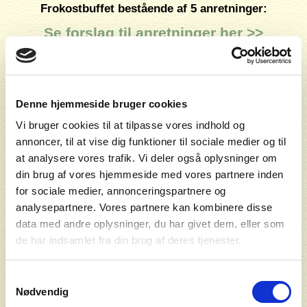
Frokostbuffet bestående af 5 anretninger:
Se forslag til anretninger her >>
Hjemmebagt eftermiddagskage med kaffe.
Vi serverer danskvand, sodavand, frugt og kaffe/te inkl. hele
Denne hjemmeside bruger cookies
dagen.
Vi bruger cookies til at tilpasse vores indhold og
annoncer, til at vise dig funktioner til sociale medier og til
Varighed 8 timer fra ankomst.
at analysere vores trafik. Vi deler også oplysninger om
din brug af vores hjemmeside med vores partnere inden
Alle priser er inkl. lokaleleje, betjening og opdækning.
for sociale medier, annonceringspartnere og
analysepartnere. Vores partnere kan kombinere disse
data med andre oplysninger, du har givet dem, eller som
de har indsamlet fra din brug af deres tjenester.
Forespørgsel på selskab
Samtykkevalg
Navn*
Nødvendig