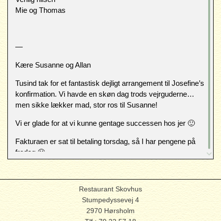
Mie og Thomas
—
Kære Susanne og Allan
Tusind tak for et fantastisk dejligt arrangement til Josefine’s
konfirmation. Vi havde en skøn dag trods vejrguderne…
men sikke lækker mad, stor ros til Susanne!
Vi er glade for at vi kunne gentage successen hos jer 🙂
Fakturaen er sat til betaling torsdag, så I har pengene på
fredag 🙂
Endnu engang tak….vi ses en anden god gang
De bedste hilsner
Restaurant Skovhus
Fam.Lund Albæk
Stumpedyssevej 4
2970 Hørsholm